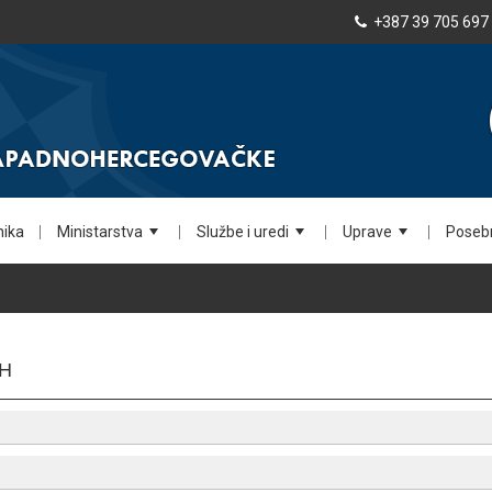
+387 39 705 697
nika
Ministarstva
Službe i uredi
Uprave
Posebn
+
+
+
ZH