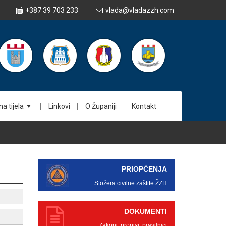
+387 39 703 233
vlada@vladazzh.com
a tijela
Linkovi
O Županiji
Kontakt
+
PRIOPĆENJA
Stožera civilne zaštite ŽZH
DOKUMENTI
Zakoni, propisi, pravilnici