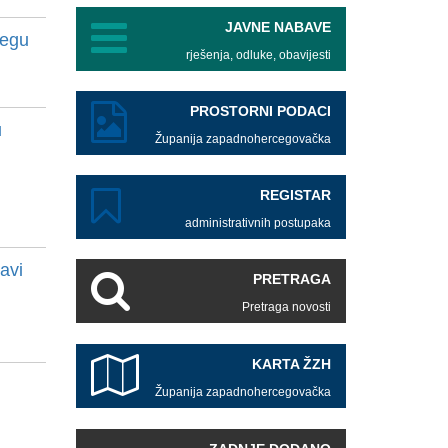
JAVNE NABAVE
jegu
rješenja, odluke, obavijesti
PROSTORNI PODACI
u
Županija zapadnohercegovačka
REGISTAR
administrativnih postupaka
avi
PRETRAGA
Pretraga novosti
KARTA ŽZH
Županija zapadnohercegovačka