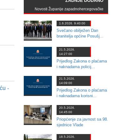
ZADNJE DODANO
Novosti Županije zapadnohercegovačke
1.6.2026. 9:40:00
Svečano obilježen Dan
branitelja općine Posušj...
21.5.2026.
14:27:00
Prijedlog Zakona o plaćama
i naknadama policij...
21.5.2026.
14:09:00
ću -
Prijedlog Zakona o plaćama
i naknadama korisni...
20.5.2026.
14:45:00
Priopćenje za javnost sa 98.
sjednice Vlade
18.5.2026.