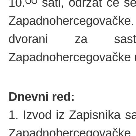
10.ᴼᴼ sati, održat će s
Zapadnohercegovačke.
dvorani za sast
Zapadnohercegovačke u
Dnevni red:
1. Izvod iz Zapisnika s
Zapadnohercegovačke