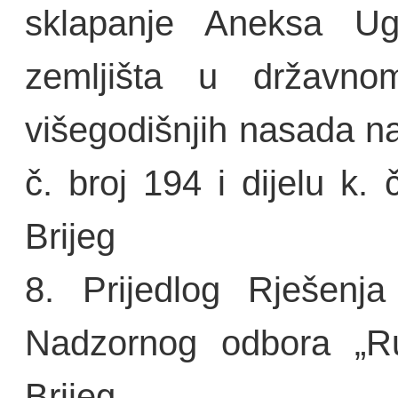
sklapanje Aneksa U
zemljišta u državno
višegodišnjih nasada na d
č. broj 194 i dijelu k.
Brijeg
8. Prijedlog Rješenja
Nadzornog odbora „Rud
Brijeg