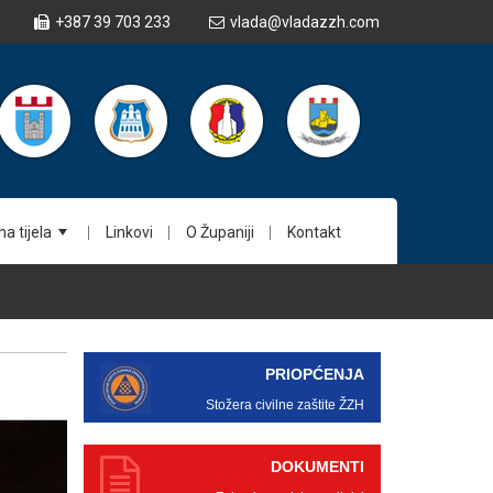
+387 39 703 233
vlada@vladazzh.com
a tijela
Linkovi
O Županiji
Kontakt
+
PRIOPĆENJA
Stožera civilne zaštite ŽZH
DOKUMENTI