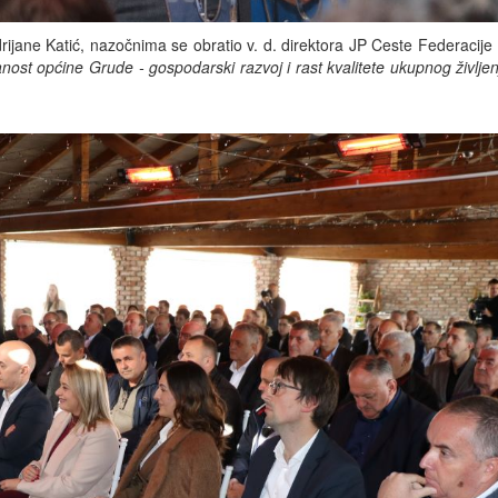
rijane Katić, nazočnima se obratio v. d. direktora JP Ceste Federacije
ost općine Grude - gospodarski razvoj i rast kvalitete ukupnog življen