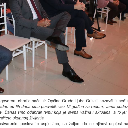
ovorom obratio načelnik Općine Grude Ljubo Grizelj, kazavši između
edan od tih dana smo posvetili, već 12 godina za redom, vama poduze
 Danas smo odabrali temu koja je svima važna i aktualna, a to je:
litete ukupnog življenja.
 ostvarenim poslovnim uspjesima, sa željom da se njihovi uspjesi na