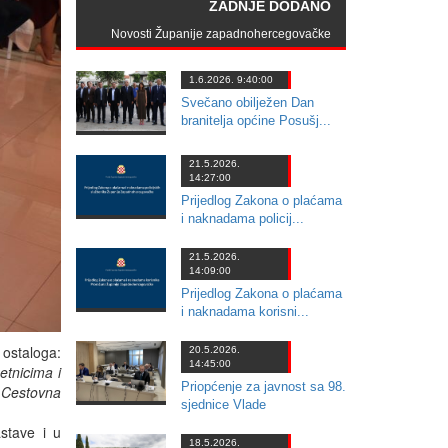
ZADNJE DODANO
Novosti Županije zapadnohercegovačke
1.6.2026. 9:40:00
Svečano obilježen Dan
branitelja općine Posušj...
21.5.2026.
14:27:00
Prijedlog Zakona o plaćama
i naknadama policij...
21.5.2026.
14:09:00
Prijedlog Zakona o plaćama
i naknadama korisni...
 ostaloga:
20.5.2026.
14:45:00
tnicima i
Priopćenje za javnost sa 98.
 Cestovna
sjednice Vlade
stave i u
18.5.2026.