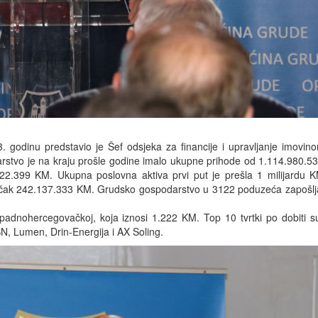
 godinu predstavio je Šef odsjeka za financije i upravljanje imovi
stvo je na kraju prošle godine imalo ukupne prihode od 1.114.980.5
.822.399 KM. Ukupna poslovna aktiva prvi put je prešla 1 milijardu K
a čak 242.137.333 KM. Grudsko gospodarstvo u 3122 poduzeća zapošlj
adnohercegovačkoj, koja iznosi 1.222 KM. Top 10 tvrtki po dobiti su
BN, Lumen, Drin-Energija i AX Soling.