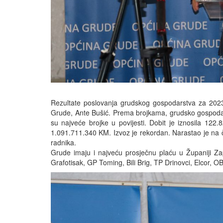
Rezultate poslovanja grudskog gospodarstva za 2023.
Grude, Ante Bušić. Prema brojkama, grudsko gospodar
su najveće brojke u povijesti. Dobit je iznosila 122
1.091.711.340 KM. Izvoz je rekordan. Narastao je n
radnika.
Grude imaju i najveću prosječnu plaću u Županiji Zap
Grafotisak, GP Toming, Bili Brig, TP Drinovci, Elcor, O