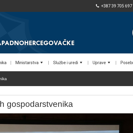
+387 39 705 697
nika
Ministarstva
Službe i uredi
Uprave
Posebn
+
+
+
nika
ih gospodarstvenika