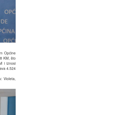
nom Općine
38 KM, što
M i iznosi
ava 4.524
: Violeta,