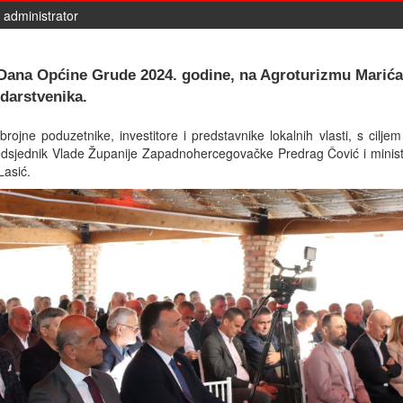
 administrator
 Dana Općine Grude 2024. godine, na Agroturizmu Marića
darstvenika.
rojne poduzetnike, investitore i predstavnike lokalnih vlasti, s ciljem
edsjednik Vlade Županije Zapadnohercegovačke Predrag Čović i ministr
 Lasić.