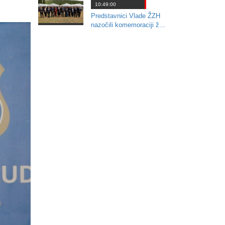
10:49:00
Predstavnici Vlade ŽZH
nazočili komemoraciji ž...