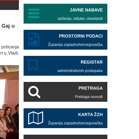
JAVNE NABAVE
rješenja, odluke, obavijesti
 Gaj u
PROSTORNI PODACI
Županija zapadnohercegovačka
 poticanja
i u Vladi,
REGISTAR
administrativnih postupaka
PRETRAGA
Pretraga novosti
KARTA ŽZH
Županija zapadnohercegovačka