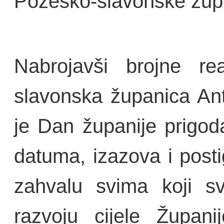
Požeško-slavonske župa
Nabrojavši brojne rea
slavonska županica Ant
je Dan županije prigoda 
datuma, izazova i postig
zahvalu svima koji sv
razvoju cijele Župani