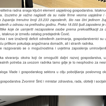
valitetna radna snaga ključni element uspješnog gospodarstva. Istaknu
ha.
Izuzetno je važno naglasiti da su naše firme veoma uspješne i
 županija trenutno broji 23.233 zaposlenih, što nas čini jedinom ž
poslenih u odnosu na prethodnu godinu. Preko 18.000 ljudi zaposleno je 
tike koje će usmjeriti nezaposlene osobe prema prekvalifikaciji za d
,
istaknuo je između ostalog predsjednik Čović.
a i sve izraženiji deficit određenih zanimanja, gospodarstvenici su 
eću prilikom pokušaja angažmana domaćih, ali i stranih radnika.
 razgovaralo se o mogućnostima i uvjetima zaposlenja umirovljeni
ka stvaranju okvira koji će omogućiti daljni razvoj gospodarstva, uz
 realnih potreba za uvozom radnika tamo gdje je to neophodno za nes
jaloga Vlade i gospodarskog sektora u cilju poboljšanja poslovnog o
ospodarstva Zvonimir Širić i ministar zdravstva, rada, obitelji i socijaln