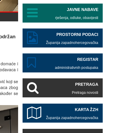
JAVNE NABAVE
rješenja, odluke, obavijesti
PROSTORNI PODACI
 održan
Županija zapadnohercegovačka
REGISTAR
e domaće i
administrativnih postupaka
lodavaca i
ić koji se
PRETRAGA
naca zbog
Također se
Pretraga novosti
KARTA ŽZH
Županija zapadnohercegovačka