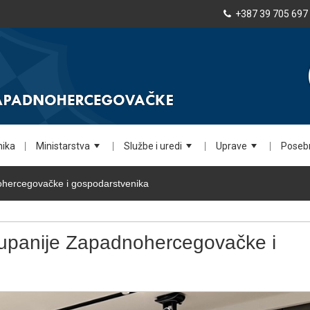
+387 39 705 697
nika
Ministarstva
Službe i uredi
Uprave
Posebn
+
+
+
ohercegovačke i gospodarstvenika
upanije Zapadnohercegovačke i