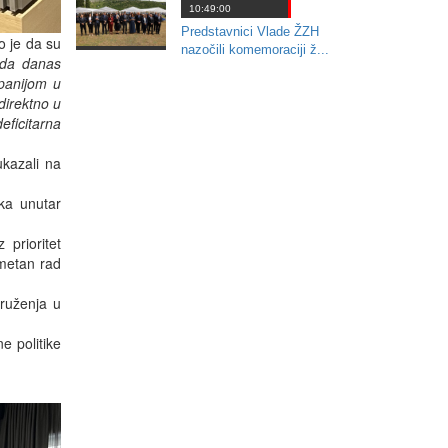
10:49:00
Predstavnici Vlade ŽZH
o je da su
nazočili komemoraciji ž...
 da danas
upanijom u
direktno u
eficitarna
ukazali na
ka unutar
 prioritet
metan rad
kruženja u
e politike