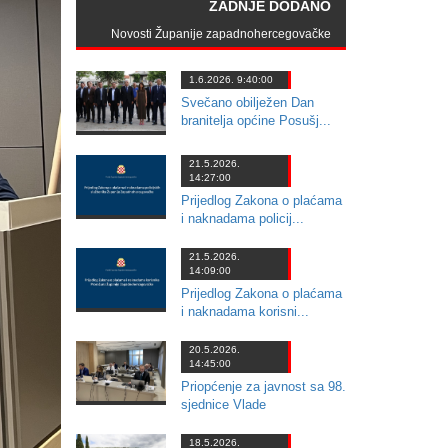
ZADNJE DODANO
Novosti Županije zapadnohercegovačke
1.6.2026. 9:40:00
Svečano obilježen Dan
branitelja općine Posušj...
21.5.2026.
14:27:00
Prijedlog Zakona o plaćama
i naknadama policij...
21.5.2026.
14:09:00
Prijedlog Zakona o plaćama
i naknadama korisni...
20.5.2026.
14:45:00
Priopćenje za javnost sa 98.
sjednice Vlade
18.5.2026.