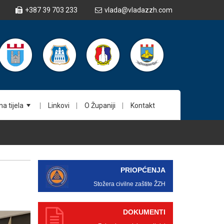
+387 39 703 233
vlada@vladazzh.com
a tijela
Linkovi
O Županiji
Kontakt
+
PRIOPĆENJA
Stožera civilne zaštite ŽZH
DOKUMENTI