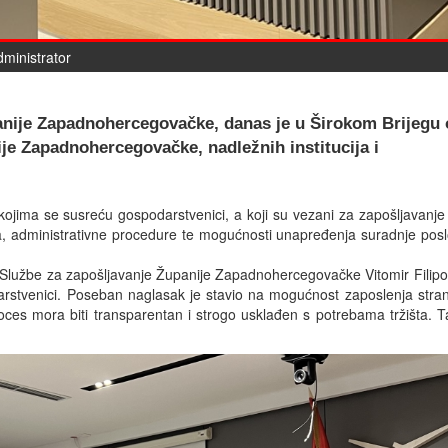
dministrator
panije Zapadnohercegovačke, danas je u Širokom Brijegu
je Zapadnohercegovačke, nadležnih institucija i
ojima se susreću gospodarstvenici, a koji su vezani za zapošljavanj
a, administrativne procedure te mogućnosti unapređenja suradnje pos
Službe za zapošljavanje Županije Zapadnohercegovačke Vitomir Filipov
arstvenici. Poseban naglasak je stavio na mogućnost zaposlenja stra
ces mora biti transparentan i strogo usklađen s potrebama tržišta. 