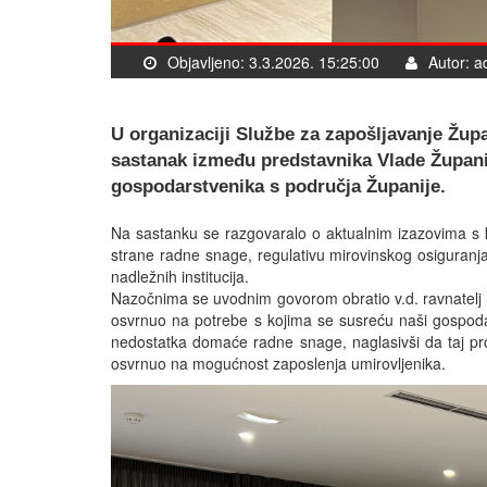
Objavljeno: 3.3.2026. 15:25:00
Autor: a
U organizaciji Službe za zapošljavanje Žu
sastanak između predstavnika Vlade Župani
gospodarstvenika s područja Županije.
Na sastanku se razgovaralo o aktualnim izazovima s k
strane radne snage, regulativu mirovinskog osiguranj
nadležnih institucija.
Nazočnima se uvodnim govorom obratio v.d. ravnatelj 
osvrnuo na potrebe s kojima se susreću naši gospod
nedostatka domaće radne snage, naglasivši da taj pro
osvrnuo na mogućnost zaposlenja umirovljenika.