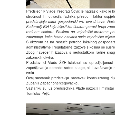
Predsjednik Vlade Predrag Čović je naglasio kako je k
stručnost i motivacija radnika presudni faktor uspje
predstavljaju sami gospodarski vrh ove države. Naša
Federaciji BiH koja bilježi kontinuiran porast broja za
realnom sektoru. Potičem da zajednički kreiramo poli
zanimanja, kako bismo ostvarili naše zajedničke ciljeve
S obzirom na na rastuće potrebe lokalnog gospodarstv
administrativne i regulatorne izazove s kojima se susr
Zbog navedenih izazova s nedostatkom radne snage
zakonskih okvira.
Predstavnici Vlade ŽZH istaknuli su opredijeljenost 
zapošljavanja domaće radne snage, ali i uvažavanje
tvrtki.
Ovaj sastanak predstavlja nastavak kontinuiranog di
Županiji Zapadnohercegovačkoj.
Sastanku su, uz predsjednika Vlade nazočili i ministar g
Tomislav Pejić.