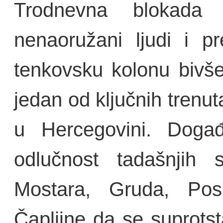
Trodnevna blokada
nenaoružani ljudi i pr
tenkovsku kolonu bivš
jedan od ključnih trenu
u Hercegovini. Događ
odlučnost tadašnjih s
Mostara, Gruda, Posu
Čapljine da se suprotst