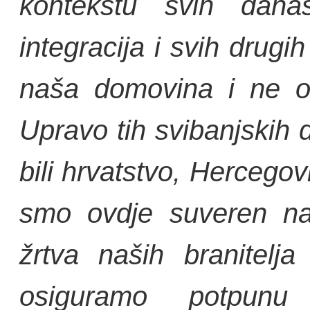
kontekstu svih današ
integracija i svih drug
naša domovina i ne od
Upravo tih svibanjskih 
bili hrvatstvo, Hercego
smo ovdje suveren nar
žrtva naših branitelj
osiguramo potpunu 