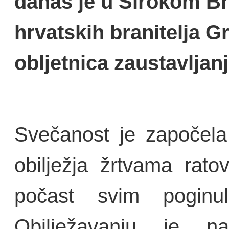
danas je u Širokom Br
hrvatskih branitelja G
obljetnica zaustavljan
Svečanost je započela
obilježja žrtvama rat
počast svim poginuli
Obilježavanju je na